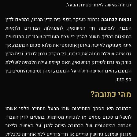
זכויות האישה לאחר פטירת הבעל.
זכאות לכתובה
נבחנת בעיקר בפני בית הדין הרבני, בהתאם לדין
העברי, לנסיבות חיי הנישואין, להתנהלות הצדדים ולראיות
המוצגות בהליך. חשוב להבין כי עצם העובדה שבני זוג מתגרשים
אינה מעניקה לאישה באופן אוטומטי את מלוא סכום הכתובה, אך
גם אינה שוללת ממנה את הזכות. כל מקרה נבחן לגופו, ובית הדין
בודק מי גרם לפירוק הנישואין, האם קיימת עילה הלכתית לשלילת
הכתובה, האם האישה ויתרה על הכתובה, ומהן נסיבות היחסים בין
בני הזוג.
מהי כתובה?
הכתובה היא מסמך התחייבות שבו הבעל מתחייב כלפי אשתו
לתשלום סכום מסוים או לזכויות מסוימות, בהתאם לדין העברי.
מטרתה ההיסטורית של הכתובה הייתה להגן על האישה וליצור
מנגנון שמונע גירושין פזיזים או חד־צדדיים ללא אחריות כלכלית.