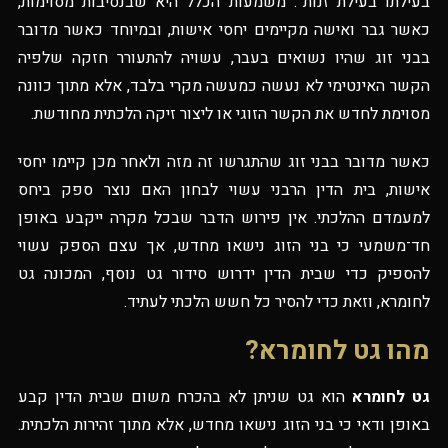
בעילתו בעילת זנות”. משמעות הכלל היא שבנסיבות מסוימות,
כאשר גבר ואישה מקיימים יחסי אישות, ובמיוחד כאשר מדובר
בבני זוג שהיו נשואים בעבר, עשויה להתעורר חזקה שלפיה
הקשר האינטימי לא נעשה כמעשה מקרי בלבד, אלא מתוך כוונה
מסוימת לחדש את הקשר הזוגי או ליצור זיקה הלכתית מחודשת.
כאשר מדובר בבני זוג שהתגרשו זה מזה ולאחר מכן קיימו יחסי
אישות, בית הדין הרבני עשוי לבחון האם נוצר ספק ביחס
למעמדם ההלכתי. אין פירוש הדבר שבכל מקרה ייקבע באופן
חד־משמעי כי בני הזוג נישאו מחדש, אך עצם הספק עשוי
להספיק כדי שבית הדין ידרוש סידור גט נוסף, המכונה גט
לחומרא, וזאת כדי להסיר כל חשש הלכתי לעתיד.
מהו גט לחומרא?
גט לחומרא
הוא גט שניתן לא בהכרח משום שבית הדין קבע
באופן ודאי כי בני הזוג נישאו מחדש, אלא מתוך זהירות הלכתית.