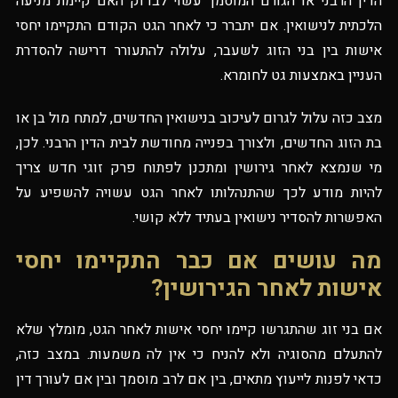
הדין הרבני או הגורם המוסמך עשוי לבדוק האם קיימת מניעה
הלכתית לנישואין. אם יתברר כי לאחר הגט הקודם התקיימו יחסי
אישות בין בני הזוג לשעבר, עלולה להתעורר דרישה להסדרת
העניין באמצעות גט לחומרא.
מצב כזה עלול לגרום לעיכוב בנישואין החדשים, למתח מול בן או
בת הזוג החדשים, ולצורך בפנייה מחודשת לבית הדין הרבני. לכן,
מי שנמצא לאחר גירושין ומתכנן לפתוח פרק זוגי חדש צריך
להיות מודע לכך שהתנהלותו לאחר הגט עשויה להשפיע על
האפשרות להסדיר נישואין בעתיד ללא קושי.
מה עושים אם כבר התקיימו יחסי
אישות לאחר הגירושין?
אם בני זוג שהתגרשו קיימו יחסי אישות לאחר הגט, מומלץ שלא
להתעלם מהסוגיה ולא להניח כי אין לה משמעות. במצב כזה,
כדאי לפנות לייעוץ מתאים, בין אם לרב מוסמך ובין אם לעורך דין