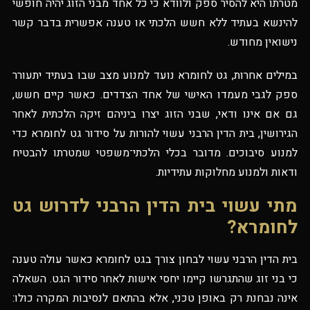
מטרתו היא להסיר ספק ולוודא כי כל אחד מבני הזוג יהיה חופשי
להינשא בעתיד ללא חשש הלכתי או טענה אפשרית בדבר קשר
נישואין מחודש.
במילים אחרות, גט לחומרא נועד למנוע מצב שבו בעתיד יתעורר
ספק לגבי מעמדו האישי של אחד הצדדים. כאשר קיים חשש,
גם אם אינו ודאי, שבני הזוג יצרו ביניהם זיקה הלכתית לאחר
הגירושין, בית הדין הרבני עשוי להורות על סידור גט לחומרא כדי
למנוע סיבוכים. מדובר בכלי הלכתי־משפטי שמטרתו להבטיח
ודאות ולמנוע מחלוקות עתידיות.
מתי עשוי בית הדין הרבני לדרוש גט
לחומרא?
בית הדין הרבני עשוי לבחון צורך בגט לחומרא כאשר עולה טענה
כי בני זוג שהתגרשו קיימו יחסי אישות לאחר סידור הגט. השאלה
אינה נבחנת רק באופן טכני, אלא בהתאם לנסיבות המקרה כולו: