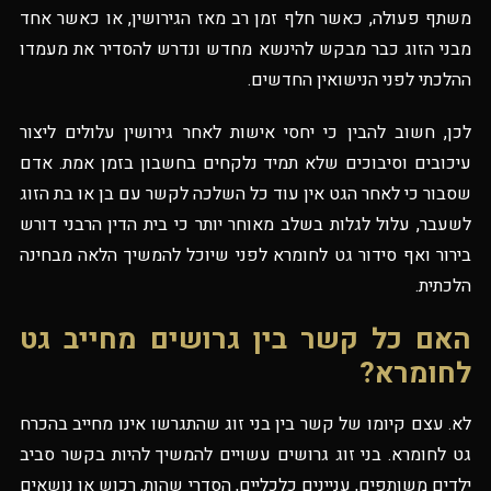
משתף פעולה, כאשר חלף זמן רב מאז הגירושין, או כאשר אחד
מבני הזוג כבר מבקש להינשא מחדש ונדרש להסדיר את מעמדו
ההלכתי לפני הנישואין החדשים.
לכן, חשוב להבין כי יחסי אישות לאחר גירושין עלולים ליצור
עיכובים וסיבוכים שלא תמיד נלקחים בחשבון בזמן אמת. אדם
שסבור כי לאחר הגט אין עוד כל השלכה לקשר עם בן או בת הזוג
לשעבר, עלול לגלות בשלב מאוחר יותר כי בית הדין הרבני דורש
בירור ואף סידור גט לחומרא לפני שיוכל להמשיך הלאה מבחינה
הלכתית.
האם כל קשר בין גרושים מחייב גט
לחומרא?
לא. עצם קיומו של קשר בין בני זוג שהתגרשו אינו מחייב בהכרח
גט לחומרא. בני זוג גרושים עשויים להמשיך להיות בקשר סביב
ילדים משותפים, עניינים כלכליים, הסדרי שהות, רכוש או נושאים