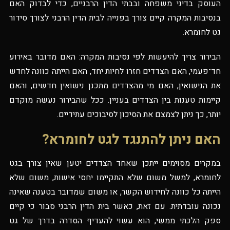
העוסק בדיני משפחה ובבתי הדין הרבניים, כדי לבדוק האם
בנסיבות המקרה קיים צורך בפנייה לבית הדין הרבני לצורך סידור
גט לחומרא.
הבירור צריך להיעשות לפי נסיבות המקרה: האם מדובר באירוע
חד־פעמי, האם הצדדים חזרו לחיות יחד, האם הייתה כוונה לחדש
את הנישואין, האם מי מהצדדים מתכנן נישואין חדשים, והאם
קיימות טענות בין הצדדים בעניין. ככל שהבירור נעשה מוקדם
יותר, כך ניתן לצמצם את הסיכון לסיבוכים עתידיים.
האם ניתן להתנגד לגט לחומרא?
במקרים מסוימים ייתכן שאחד הצדדים יטען שאין צורך בגט
לחומרא, למשל משום שלא התקיימו יחסי אישות, משום שלא
הייתה כל כוונה לחידוש הקשר, או משום שמדובר בטענה שאינה
נכונה עובדתית. עם זאת, כאשר בית הדין הרבני סבור כי קיים
ספק הלכתי ממשי, הוא עשוי להעדיף הסדרה בדרך של גט