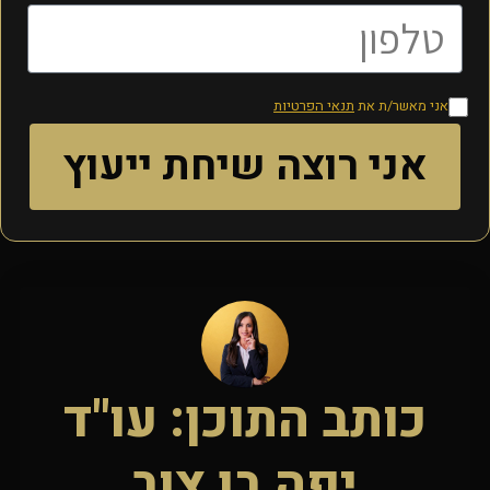
אני מאשר/ת את
תנאי הפרטיות
אני רוצה שיחת ייעוץ
כותב התוכן: עו"ד
יפה בן צור