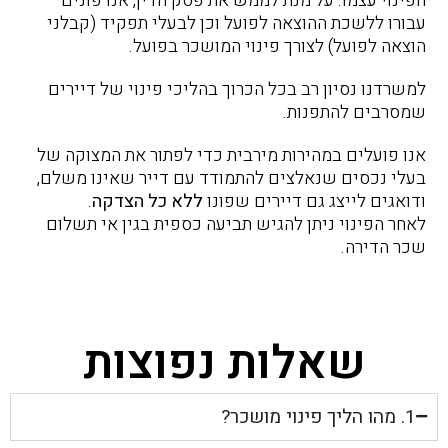
הפינוי עצמו. על מנת לממש את פסק הדין, אנו פונים
עבורו ללשכת ההוצאה לפועל וכן לבעלי תפקיד (קבלני
הוצאה לפועל) לצורך פינוי המושכר בפועל.
למשרדנו נסיון רב בכל הכרוך בהליכי פינוי של דיירים
שמסרבים להתפנות.
אנו פועלים במהירות מירבית כדי לפתור את המצוקה של
בעלי נכסים שנאלצים להתמודד עם דייר שאינו משלם,
ודואגים לייצג גם דיירים שפונו
ללא כל הצדקה
.
לאחר הפינוי ניתן להגיש תביעה כספית בגין אי תשלום
שכר הדירה.
שאלות נפוצות
1. מהו הליך פינוי מושכר?