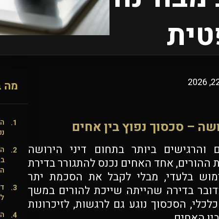
ית
מה ב
הש
ה – סכסוך נפוץ בין אחים
נפ
והרגישים ביותר בתחום דיני הירושה
הא
בד
הורים, אחד האחים נכנס להתגורר בדירת
הי
וש בלעדי, מבלי לקבל את הסכמת יתר
דמ
דובר בדירה שהייתה שייכת להורים במשך
לד
לכלי, הסכסוך נוגע גם לרגשות, לזיכרונות
הא
ין האחים.