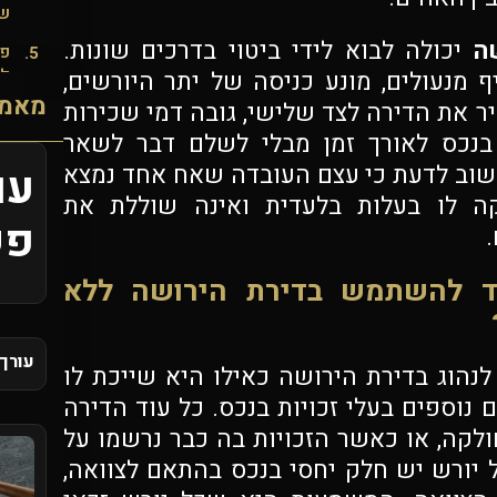
שג
ה
יכולה לבוא לידי ביטוי בדרכים שונות.
פי
למ
מנעולים, מונע כניסה של יתר היורשים,
מאמר
 את הדירה לצד שלישי, גובה דמי שכירות
מה
מנ
בנכס לאורך זמן מבלי לשלם דבר לשאר
עו
שוב לדעת כי עצם העובדה שאח אחד נמצא
מה
הי
קה לו בעלות בלעדית ואינה שוללת את
פש
.
מה
ול
 להשתמש בדירת הירושה ללא
הא
למ
עורך 
לנהוג בדירת הירושה כאילו היא שייכת לו
אי
 נוספים בעלי זכויות בנכס. כל עוד הדירה
יר
ולקה, או כאשר הזכויות בה כבר נרשמו על
רא
יורש יש חלק יחסי בנכס בהתאם לצוואה,